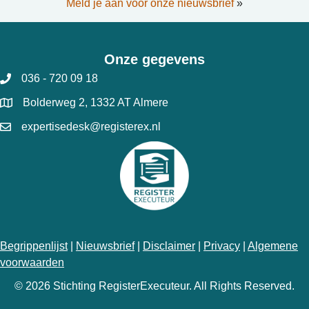
Meld je aan voor onze nieuwsbrief
»
Onze gegevens
036 - 720 09 18
Bolderweg 2, 1332 AT Almere
expertisedesk@registerex.nl
Begrippenlijst
|
Nieuwsbrief
|
Disclaimer
|
Privacy
|
Algemene
voorwaarden
© 2026 Stichting RegisterExecuteur. All Rights Reserved.