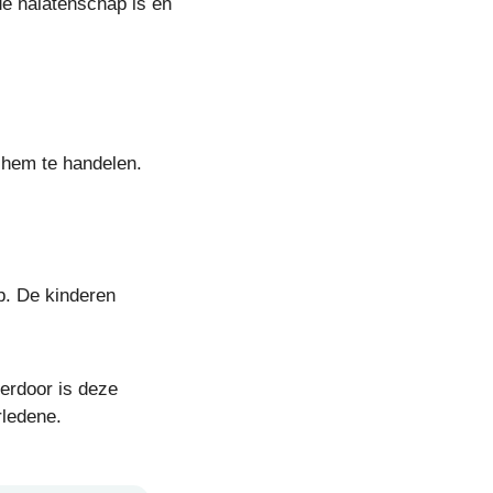
de nalatenschap is en
 hem te handelen.
p. De kinderen
erdoor is deze
rledene.