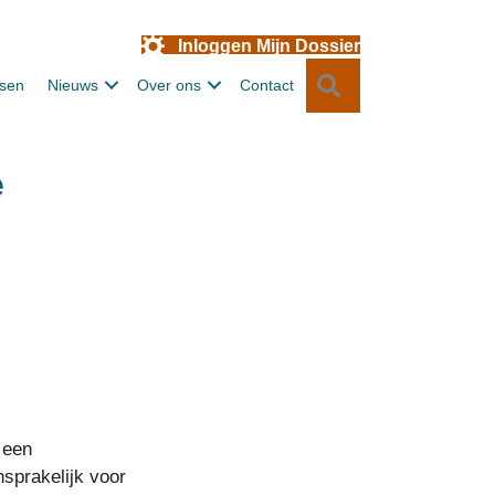
Inloggen Mijn Dossier
Zoeken
ssen
Nieuws
Over ons
Contact
e
 een
sprakelijk voor