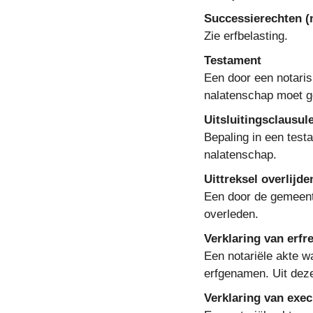
Successierechten (n
Zie erfbelasting.
Testament
Een door een notaris
nalatenschap moet g
Uitsluitingsclausul
Bepaling in een test
nalatenschap.
Uittreksel overlijde
Een door de gemeente
overleden.
Verklaring van erfr
Een notariële akte w
erfgenamen. Uit deze
Verklaring van exec