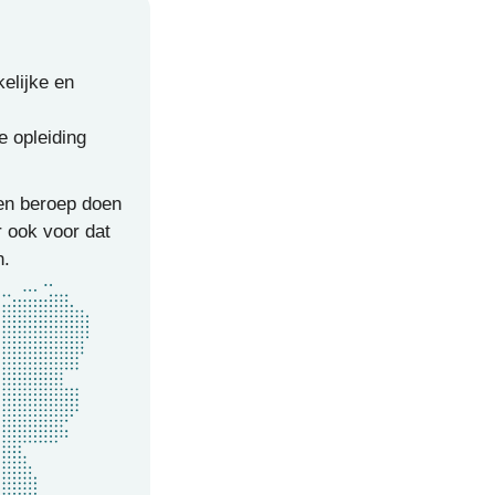
kelijke en
e opleiding
en beroep doen
r ook voor dat
n.