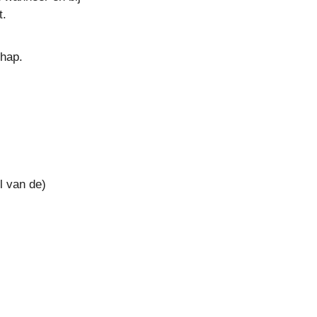
t.
chap.
l van de)