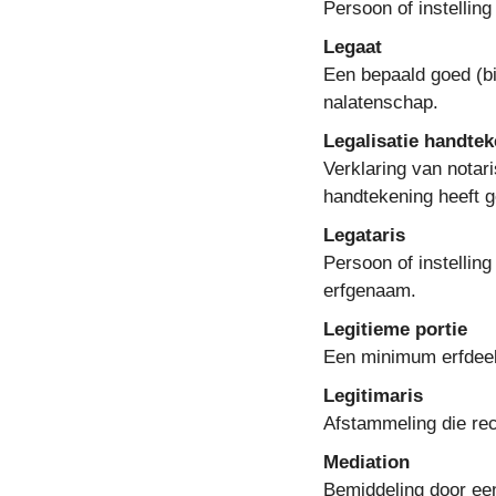
Persoon of instellin
Legaat
Een bepaald goed (bi
nalatenschap.
Legalisatie handte
Verklaring van nota
handtekening heeft g
Legataris
Persoon of instellin
erfgenaam.
Legitieme portie
Een minimum erfdee
Legitimaris
Afstammeling die rech
Mediation
Bemiddeling door een