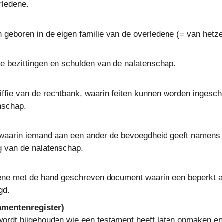
rledene.
n geboren in de eigen familie van de overledene (= van hetze
le bezittingen en schulden van de nalatenschap.
griffie van de rechtbank, waarin feiten kunnen worden ingesc
nschap.
uk waarin iemand aan een ander de bevoegdheid geeft namens
g van de nalatenschap.
ene met de hand geschreven document waarin een beperkt a
gd.
amentenregister)
wordt bijgehouden wie een testament heeft laten opmaken en