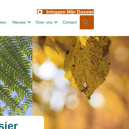
Inloggen Mijn Dossier
Zoeken
ssen
Nieuws
Over ons
Contact
sier