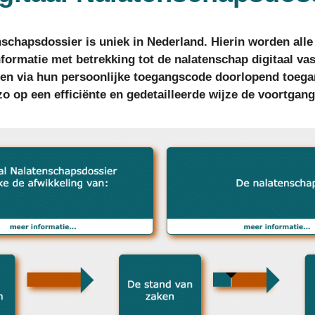
nschapsdossier is uniek in Nederland. Hierin worden al
nformatie met betrekking tot de nalatenschap digitaal va
n via hun persoonlijke toegangscode doorlopend toegang
o op een efficiënte en gedetailleerde wijze de voortgang