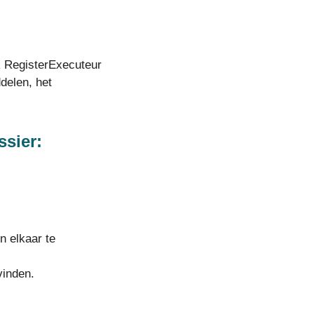
k RegisterExecuteur
delen, het
ssier:
n elkaar te
vinden.