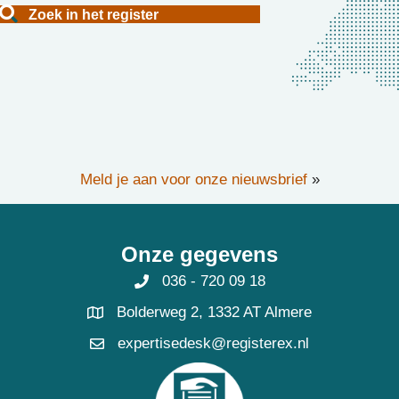
Zoek in het register
Meld je aan voor onze nieuwsbrief
»
Onze gegevens
036 - 720 09 18
Bolderweg 2, 1332 AT Almere
expertisedesk@registerex.nl