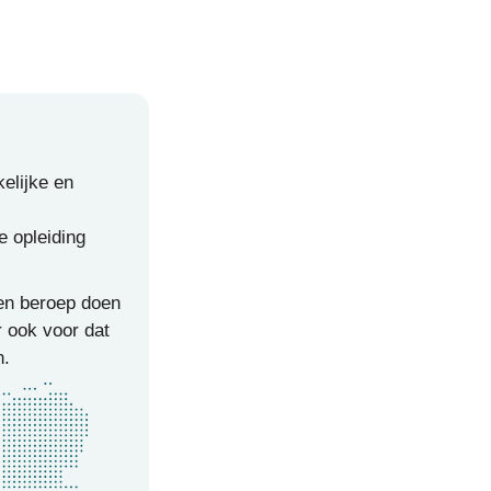
kelijke en
e opleiding
en beroep doen
r ook voor dat
n.