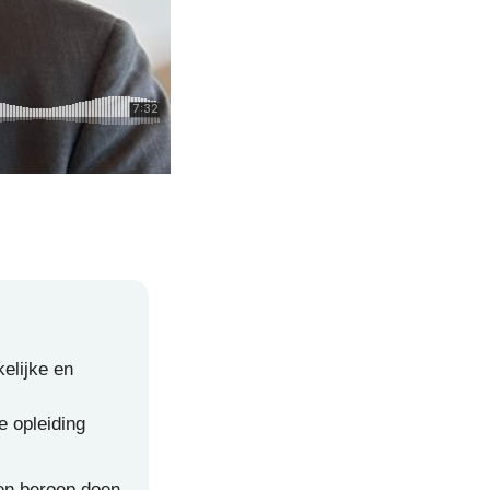
kelijke en
e opleiding
en beroep doen