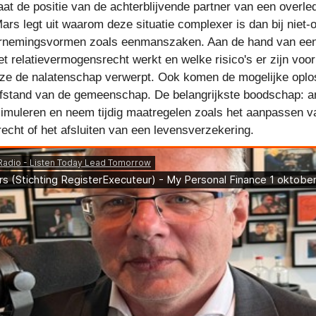
taat de positie van de achterblijvende partner van een over
rs legt uit waarom deze situatie complexer is dan bij niet
dernemingsvormen zoals eenmanszaken. Aan de hand van een
et relatievermogensrecht werkt en welke risico's er zijn voo
deze de nalatenschap verwerpt. Ook komen de mogelijke opl
afstand van de gemeenschap. De belangrijkste boodschap: an
 simuleren en neem tijdig maatregelen zoals het aanpassen v
cht of het afsluiten van een levensverzekering.